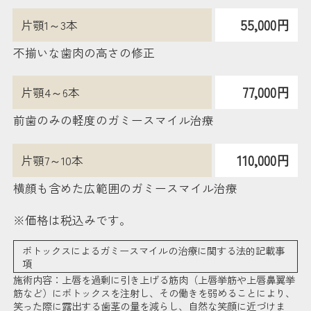
55,000円
片顎1～3本
不揃いな歯肉の高さの修正
77,000円
片顎4～6本
前歯のみの軽度のガミースマイル治療
110,000円
片顎7～10本
横顔も含めた広範囲のガミースマイル治療
※価格は税込みです。
ボトックスによるガミースマイルの治療に関する法的記載事
項
施術内容：上唇を過剰に引き上げる筋肉（上唇挙筋や上唇鼻翼挙
筋など）にボトックスを注射し、その働きを弱めることにより、
笑った際に露出する歯茎の量を減らし、自然な笑顔に近づけま