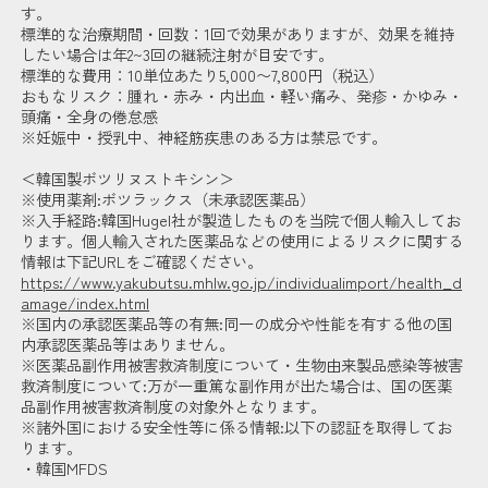
す。
標準的な治療期間・回数：1回で効果がありますが、効果を維持
したい場合は年2~3回の継続注射が目安です。
標準的な費用：10単位あたり5,000〜7,800円（税込）
おもなリスク：腫れ・赤み・内出血・軽い痛み、発疹・かゆみ・
頭痛・全身の倦怠感
※妊娠中・授乳中、神経筋疾患のある方は禁忌です。
＜韓国製ボツリヌストキシン＞
※使用薬剤:ボツラックス（未承認医薬品）
※入手経路:韓国Hugel社が製造したものを当院で個人輸入してお
ります。個人輸入された医薬品などの使用によるリスクに関する
情報は下記URLをご確認ください。
https://www.yakubutsu.mhlw.go.jp/individualimport/health_d
amage/index.html
※国内の承認医薬品等の有無:同一の成分や性能を有する他の国
内承認医薬品等はありません。
※医薬品副作用被害救済制度について・生物由来製品感染等被害
救済制度について:万が一重篤な副作用が出た場合は、国の医薬
品副作用被害救済制度の対象外となります。
※諸外国における安全性等に係る情報:以下の認証を取得してお
ります。
・韓国MFDS