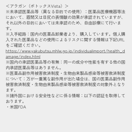
＜アラガン（ボトックスVista）＞
※未承認医薬品等（異なる目的での使用）：医薬品医療機器等法
において、眉間又は目尻の表情皺の効果が承認されていますが、
それ以外の目的においては未承認のため、自由診療にて行いま
す。
※入手経路：国内の医薬品卸業者より、購入しています。個人購
入された医薬品などの使用によるリスクに関する情報は下記URL
をご確認ください。
https://www.yakubutsu.mhlw.go.jp/individualimport/health_d
amage/index.html
※国内の承認医薬品等の有無：同一の成分や性能を有する他の国
内承認医薬品等はありません。
※医薬品副作用被害救済制度・生物由来製品感染等被害救済制度
について：万が一重篤な副作用が出た場合は、国の医薬品副作用
被害救済制度・生物由来製品感染等被害救済制度の対象外となり
ます。
※諸外国における安全性などに係る情報：以下の認証を取得して
おります。
・米国FDA