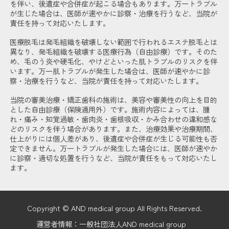
を伴い、後遺症や合併症が起こる場合もあります。万一トラブル
が生じた場合は、医師が速やかに診察・治療を行うなど、当院が
責任を持って対応いたします。
医療脱毛は発毛組織を破壊しない範囲で行われるエステ脱毛とは
異なり、発毛組織を破壊する医療行為（自由診療）です。そのた
め、毛のう炎や硬毛化、やけどといった肌トラブルのリスクを伴
います。万一肌トラブルが発生した場合は、医師が速やかに診
察・治療を行うなど、当院が責任を持って対応いたします。
当院の審美治療・矯正歯科の施術は、美容や審美性の向上を目的
とした自由診療（保険適用外）です。施術内容によっては、腫
れ・痛み・知覚過敏・歯肉炎・歯根吸収・かみ合わせの違和感な
どのリスクを伴う場合があります。また、治療効果や治療期間、
仕上がりには個人差があり、後遺症や合併症が生じる可能性も否
定できません。万一トラブルが発生した場合には、医師が速やか
に診察・適切な処置を行うなど、当院が責任をもって対応いたし
ます。
Copyright © AND medical group All Rights Reserved.
運営者情報：一般社団法人AND medical group