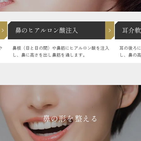
鼻のヒアルロン酸注入
耳介軟
や
鼻根（目と目の間）や鼻筋にヒアルロン酸を注入
耳の後ろ
し、鼻に高さを出し鼻筋を通します。
し、鼻の
鼻の形を整える