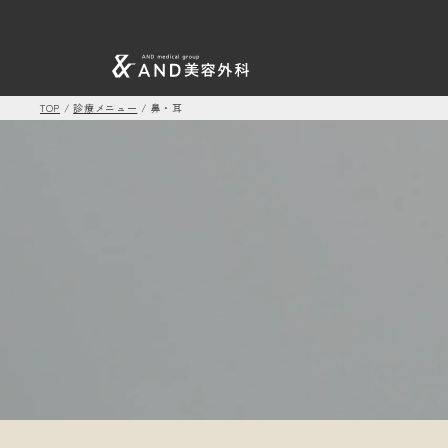
TOP
/
診療メニュー
/
鼻・耳