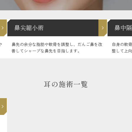
鼻尖縮小術
鼻中隔
や
鼻先の余分な脂肪や軟骨を調整し、だんご鼻を改
自身の軟
善してシャープな鼻先を目指します。
整して上
耳の施術一覧
。