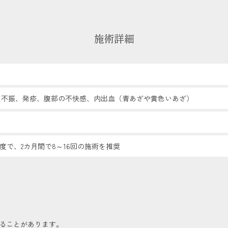
施術詳細
欲不振、発疹、腹部の不快感、内出血（青あざや黄色いあざ）
頻度で、2カ月間で8～16回の施術を推奨
ることがあります。