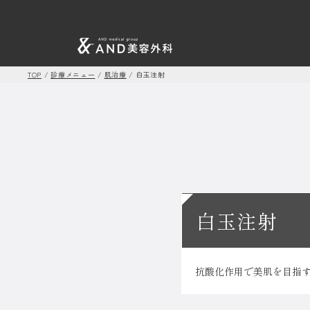
TOP
/
診療メニュー
/
肌治療
/
白玉注射
白玉注射
抗酸化作用で美肌を目指