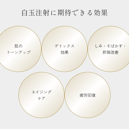
白玉注射に期待できる効果
肌の
デトックス
しみ・そばかす・
トーンアップ
効果
肝斑改善
エイジング
疲労回復
ケア