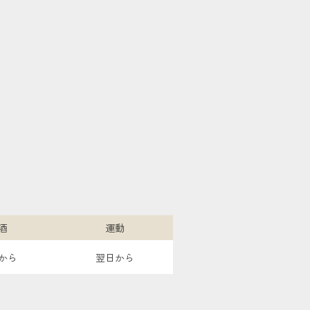
酒
運動
から
翌日から