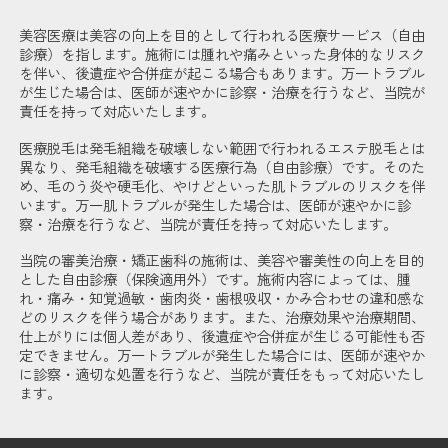
美容医療は美容の向上を目的として行われる医療サービス（自由
診療）を指します。施術には腫れや痛みといった身体的なリスク
を伴い、後遺症や合併症が起こる場合もあります。万一トラブル
が生じた場合は、医師が速やかに診察・治療を行うなど、当院が
責任を持って対応いたします。
医療脱毛は発毛組織を破壊しない範囲で行われるエステ脱毛とは
異なり、発毛組織を破壊する医療行為（自由診療）です。そのた
め、毛のう炎や硬毛化、やけどといった肌トラブルのリスクを伴
います。万一肌トラブルが発生した場合は、医師が速やかに診
察・治療を行うなど、当院が責任を持って対応いたします。
当院の審美治療・矯正歯科の施術は、美容や審美性の向上を目的
とした自由診療（保険適用外）です。施術内容によっては、腫
れ・痛み・知覚過敏・歯肉炎・歯根吸収・かみ合わせの違和感な
どのリスクを伴う場合があります。また、治療効果や治療期間、
仕上がりには個人差があり、後遺症や合併症が生じる可能性も否
定できません。万一トラブルが発生した場合には、医師が速やか
に診察・適切な処置を行うなど、当院が責任をもって対応いたし
ます。