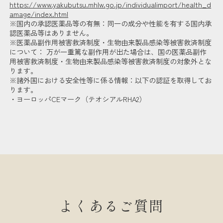
https://www.yakubutsu.mhlw.go.jp/individualimport/health_d
amage/index.html
※国内の承認医薬品等の有無：同一の成分や性能を有する国内承
認医薬品等はありません。
※医薬品副作用被害救済制度・生物由来製品感染等被害救済制度
について： 万が一重篤な副作用が出た場合は、国の医薬品副作
用被害救済制度・生物由来製品感染等被害救済制度の対象外とな
ります。
※諸外国における安全性等に係る情報：以下の認証を取得してお
ります。
・ヨーロッパCEマーク（テオシアルRHA2）
よくあるご質問