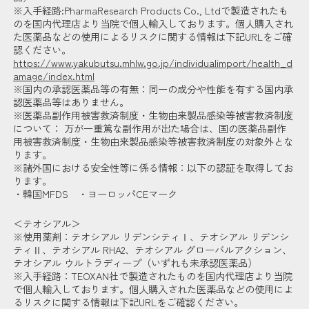
※入手経路:PharmaResearch Products Co., Ltdで製造されたも
のを国内代理店より当院で個人輸入しております。個人購入され
た医薬品などの使用によるリスクに関する情報は下記URLをご確
認ください。
https://www.yakubutsu.mhlw.go.jp/individualimport/health_d
amage/index.html
※国内の承認医薬品等の有無：同一の成分や性能を有する国内承
認医薬品等はありません。
※医薬品副作用被害救済制度・生物由来製品感染等被害救済制度
について： 万が一重篤な副作用が出た場合は、国の医薬品副作
用被害救済制度・生物由来製品感染等被害救済制度の対象外とな
ります。
※諸外国における安全性等に係る情報：以下の認証を取得してお
ります。
・韓国MFDS ・ヨーロッパCEマーク
＜テオシアル＞
※使用薬剤：テオシアル リデンシティⅠ、テオシアル リデンシ
ティⅡ、テオシアル RHA2、テオシアル グローバルアクション、
テオシアル ウルトラディープ（いずれも未承認医薬品）
※入手経路：TEOXAN社で製造されたものを国内代理店より当院
で個人輸入しております。個人購入された医薬品などの使用によ
るリスクに関する情報は下記URLをご確認ください。