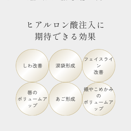
ヒアルロン酸注入に
期待できる効果
フェイスライ
しわ改善
涙袋形成
ン
改善
頬やこめかみ
唇の
の
あご形成
ボリュームア
ボリュームア
ップ
ップ