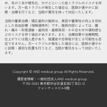
め、毛のう炎や硬毛化、やけどといった肌トラブルのリスクを伴
います。万一肌トラブルが発生した場合は、医師が速やかに診
察・治療を行うなど、当院が責任を持って対応いたします。
当院の審美治療・矯正歯科の施術は、美容や審美性の向上を目的
とした自由診療（保険適用外）です。施術内容によっては、腫
れ・痛み・知覚過敏・歯肉炎・歯根吸収・かみ合わせの違和感な
どのリスクを伴う場合があります。また、治療効果や治療期間、
仕上がりには個人差があり、後遺症や合併症が生じる可能性も否
定できません。万一トラブルが発生した場合には、医師が速やか
に診察・適切な処置を行うなど、当院が責任をもって対応いたし
ます。
Copyright © AND medical group All Rights Reserved.
運営者情報：一般社団法人AND medical group
〒150-0043 東京都渋谷区道玄坂2丁目23-12
フォンティスビル8階