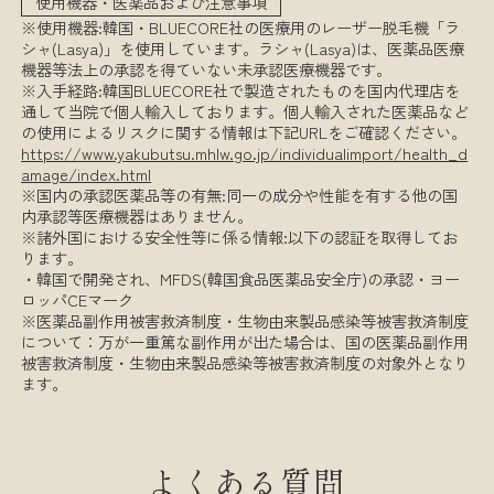
使用機器・医薬品および注意事項
※使用機器:韓国・BLUECORE社の医療用のレーザー脱毛機「ラ
シャ(Lasya)」を使用しています。ラシャ(Lasya)は、医薬品医療
機器等法上の承認を得ていない未承認医療機器です。
※入手経路:韓国BLUECORE社で製造されたものを国内代理店を
通して当院で個人輸入しております。個人輸入された医薬品など
の使用によるリスクに関する情報は下記URLをご確認ください。
https://www.yakubutsu.mhlw.go.jp/individualimport/health_d
amage/index.html
※国内の承認医薬品等の有無:同一の成分や性能を有する他の国
内承認等医療機器はありません。
※諸外国における安全性等に係る情報:以下の認証を取得してお
ります。
・韓国で開発され、MFDS(韓国食品医薬品安全庁)の承認・ヨー
ロッパCEマーク
※医薬品副作用被害救済制度・生物由来製品感染等被害救済制度
について：万が一重篤な副作用が出た場合は、国の医薬品副作用
被害救済制度・生物由来製品感染等被害救済制度の対象外となり
ます。
よくある質問