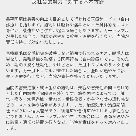
反社会的勢力に対する基本方針
美容医療は美容の向上を目的として行われる医療サービス（自由
診療）を指します。施術には腫れや痛みといった身体的なリスク
を伴い、後遺症や合併症が起こる場合もあります。万一トラブル
が生じた場合は、医師が速やかに診察・治療を行うなど、当院が
責任を持って対応いたします。
医療脱毛は発毛組織を破壊しない範囲で行われるエステ脱毛とは
異なり、発毛組織を破壊する医療行為（自由診療）です。そのた
め、毛のう炎や硬毛化、やけどといった肌トラブルのリスクを伴
います。万一肌トラブルが発生した場合は、医師が速やかに診
察・治療を行うなど、当院が責任を持って対応いたします。
当院の審美治療・矯正歯科の施術は、美容や審美性の向上を目的
とした自由診療（保険適用外）です。施術内容によっては、腫
れ・痛み・知覚過敏・歯肉炎・歯根吸収・かみ合わせの違和感な
どのリスクを伴う場合があります。また、治療効果や治療期間、
仕上がりには個人差があり、後遺症や合併症が生じる可能性も否
定できません。万一トラブルが発生した場合には、医師が速やか
に診察・適切な処置を行うなど、当院が責任をもって対応いたし
ます。