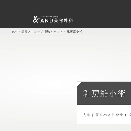
TOP
/
診療メニュー
/
豊胸・バスト
/
乳房縮小術
乳房縮小術
大きすぎるバストをサイ