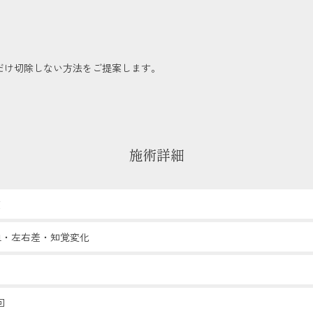
だけ切除しない方法をご提案します。
施術詳細
度
血・左右差・知覚変化
回