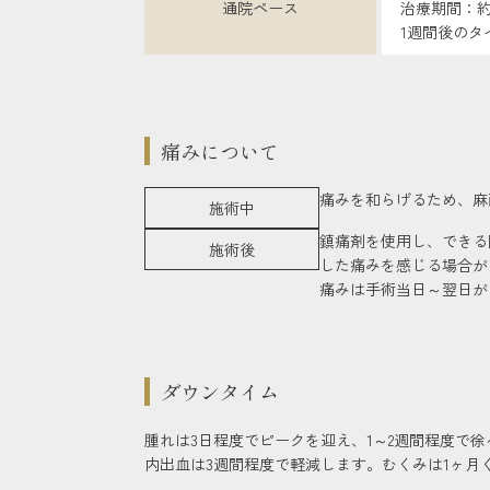
通院ペース
治療期間：約
1週間後のタ
痛みについて
痛みを和らげるため、麻
施術中
鎮痛剤を使用し、できる
施術後
した痛みを感じる場合が
痛みは手術当日～翌日が
ダウンタイム
腫れは3日程度でピークを迎え、1～2週間程度で
内出血は3週間程度で軽減します。むくみは1ヶ月