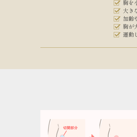
胸を
大き
加齢
胸が
運動