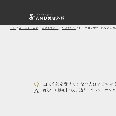
TOP
/
よくあるご質問
/
施術について
/
肌について
/
白玉注射を受けられない人は
白玉注射を受けられない人はいますか
妊娠中や授乳中の方、過去にグルタチオンア