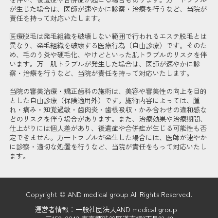
が生じた場合は、医師が速やかに診察・治療を行うなど、当院が
責任を持って対応いたします。
医療脱毛は発毛組織を破壊しない範囲で行われるエステ脱毛とは
異なり、発毛組織を破壊する医療行為（自由診療）です。そのた
め、毛のう炎や硬毛化、やけどといった肌トラブルのリスクを伴
います。万一肌トラブルが発生した場合は、医師が速やかに診
察・治療を行うなど、当院が責任を持って対応いたします。
当院の審美治療・矯正歯科の施術は、美容や審美性の向上を目的
とした自由診療（保険適用外）です。施術内容によっては、腫
れ・痛み・知覚過敏・歯肉炎・歯根吸収・かみ合わせの違和感な
どのリスクを伴う場合があります。また、治療効果や治療期間、
仕上がりには個人差があり、後遺症や合併症が生じる可能性も否
定できません。万一トラブルが発生した場合には、医師が速やか
に診察・適切な処置を行うなど、当院が責任をもって対応いたし
ます。
Copyright © AND medical group All Rights Reserved.
運営者情報：一般社団法人AND medical group