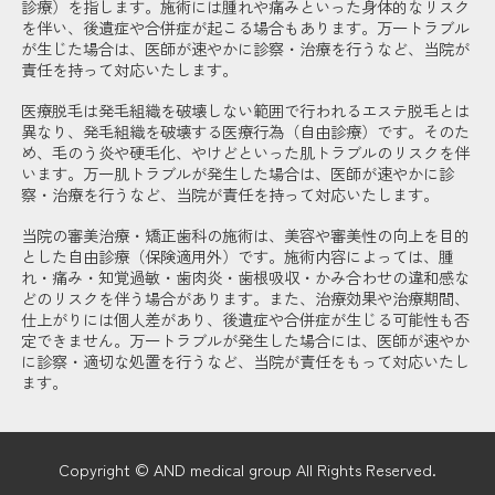
診療）を指します。施術には腫れや痛みといった身体的なリスク
を伴い、後遺症や合併症が起こる場合もあります。万一トラブル
が生じた場合は、医師が速やかに診察・治療を行うなど、当院が
責任を持って対応いたします。
医療脱毛は発毛組織を破壊しない範囲で行われるエステ脱毛とは
異なり、発毛組織を破壊する医療行為（自由診療）です。そのた
め、毛のう炎や硬毛化、やけどといった肌トラブルのリスクを伴
います。万一肌トラブルが発生した場合は、医師が速やかに診
察・治療を行うなど、当院が責任を持って対応いたします。
当院の審美治療・矯正歯科の施術は、美容や審美性の向上を目的
とした自由診療（保険適用外）です。施術内容によっては、腫
れ・痛み・知覚過敏・歯肉炎・歯根吸収・かみ合わせの違和感な
どのリスクを伴う場合があります。また、治療効果や治療期間、
仕上がりには個人差があり、後遺症や合併症が生じる可能性も否
定できません。万一トラブルが発生した場合には、医師が速やか
に診察・適切な処置を行うなど、当院が責任をもって対応いたし
ます。
Copyright © AND medical group All Rights Reserved.