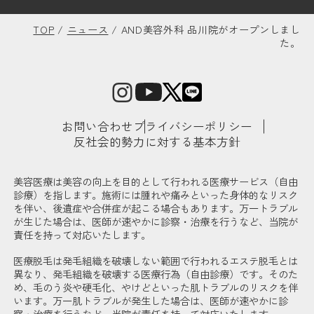
TOP
/
ニュース
/
AND美容外科 品川院がオープンしまし
た。
お問い合わせ
プライバシーポリシー
反社会的勢力に対する基本方針
美容医療は美容の向上を目的として行われる医療サービス（自由
診療）を指します。施術には腫れや痛みといった身体的なリスク
を伴い、後遺症や合併症が起こる場合もあります。万一トラブル
が生じた場合は、医師が速やかに診察・治療を行うなど、当院が
責任を持って対応いたします。
医療脱毛は発毛組織を破壊しない範囲で行われるエステ脱毛とは
異なり、発毛組織を破壊する医療行為（自由診療）です。そのた
め、毛のう炎や硬毛化、やけどといった肌トラブルのリスクを伴
います。万一肌トラブルが発生した場合は、医師が速やかに診
察・治療を行うなど、当院が責任を持って対応いたします。