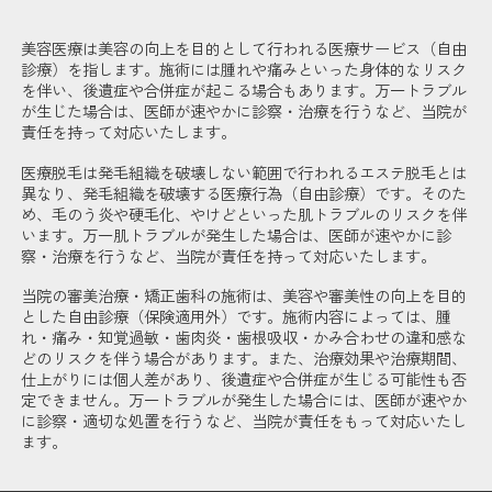
美容医療は美容の向上を目的として行われる医療サービス（自由
診療）を指します。施術には腫れや痛みといった身体的なリスク
を伴い、後遺症や合併症が起こる場合もあります。万一トラブル
が生じた場合は、医師が速やかに診察・治療を行うなど、当院が
責任を持って対応いたします。
医療脱毛は発毛組織を破壊しない範囲で行われるエステ脱毛とは
異なり、発毛組織を破壊する医療行為（自由診療）です。そのた
め、毛のう炎や硬毛化、やけどといった肌トラブルのリスクを伴
います。万一肌トラブルが発生した場合は、医師が速やかに診
察・治療を行うなど、当院が責任を持って対応いたします。
当院の審美治療・矯正歯科の施術は、美容や審美性の向上を目的
とした自由診療（保険適用外）です。施術内容によっては、腫
れ・痛み・知覚過敏・歯肉炎・歯根吸収・かみ合わせの違和感な
どのリスクを伴う場合があります。また、治療効果や治療期間、
仕上がりには個人差があり、後遺症や合併症が生じる可能性も否
定できません。万一トラブルが発生した場合には、医師が速やか
に診察・適切な処置を行うなど、当院が責任をもって対応いたし
ます。