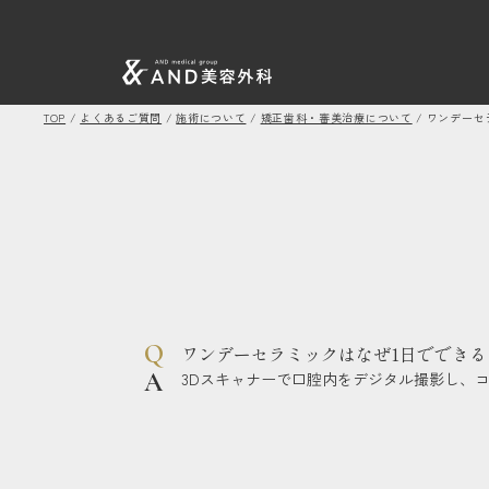
TOP
/
よくあるご質問
/
施術について
/
矯正歯科・審美治療について
/
ワンデーセ
ワンデーセラミックはなぜ1日でできる
3Dスキャナーで口腔内をデジタル撮影し、