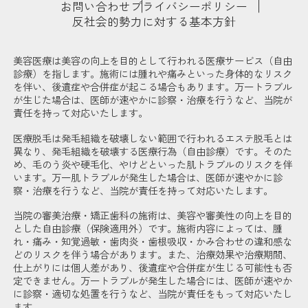
お問い合わせ
プライバシーポリシー
反社会的勢力に対する基本方針
美容医療は美容の向上を目的として行われる医療サービス（自由
診療）を指します。施術には腫れや痛みといった身体的なリスク
を伴い、後遺症や合併症が起こる場合もあります。万一トラブル
が生じた場合は、医師が速やかに診察・治療を行うなど、当院が
責任を持って対応いたします。
医療脱毛は発毛組織を破壊しない範囲で行われるエステ脱毛とは
異なり、発毛組織を破壊する医療行為（自由診療）です。そのた
め、毛のう炎や硬毛化、やけどといった肌トラブルのリスクを伴
います。万一肌トラブルが発生した場合は、医師が速やかに診
察・治療を行うなど、当院が責任を持って対応いたします。
当院の審美治療・矯正歯科の施術は、美容や審美性の向上を目的
とした自由診療（保険適用外）です。施術内容によっては、腫
れ・痛み・知覚過敏・歯肉炎・歯根吸収・かみ合わせの違和感な
どのリスクを伴う場合があります。また、治療効果や治療期間、
仕上がりには個人差があり、後遺症や合併症が生じる可能性も否
定できません。万一トラブルが発生した場合には、医師が速やか
に診察・適切な処置を行うなど、当院が責任をもって対応いたし
ます。