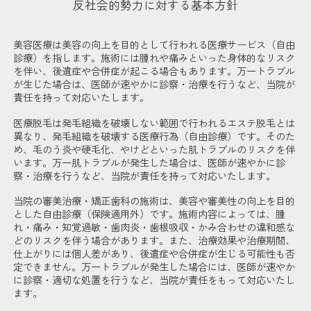
反社会的勢力に対する基本方針
美容医療は美容の向上を目的として行われる医療サービス（自由
診療）を指します。施術には腫れや痛みといった身体的なリスク
を伴い、後遺症や合併症が起こる場合もあります。万一トラブル
が生じた場合は、医師が速やかに診察・治療を行うなど、当院が
責任を持って対応いたします。
医療脱毛は発毛組織を破壊しない範囲で行われるエステ脱毛とは
異なり、発毛組織を破壊する医療行為（自由診療）です。そのた
め、毛のう炎や硬毛化、やけどといった肌トラブルのリスクを伴
います。万一肌トラブルが発生した場合は、医師が速やかに診
察・治療を行うなど、当院が責任を持って対応いたします。
当院の審美治療・矯正歯科の施術は、美容や審美性の向上を目的
とした自由診療（保険適用外）です。施術内容によっては、腫
れ・痛み・知覚過敏・歯肉炎・歯根吸収・かみ合わせの違和感な
どのリスクを伴う場合があります。また、治療効果や治療期間、
仕上がりには個人差があり、後遺症や合併症が生じる可能性も否
定できません。万一トラブルが発生した場合には、医師が速やか
に診察・適切な処置を行うなど、当院が責任をもって対応いたし
ます。