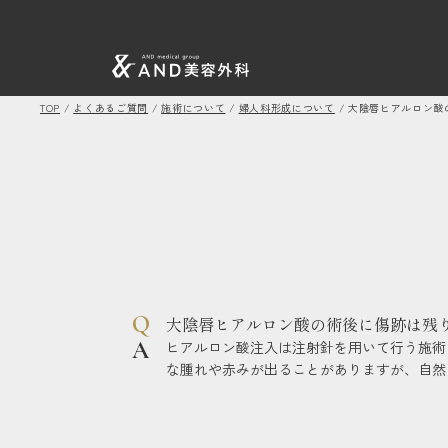
TOP
/
よくあるご質問
/
施術について
/
婦人科形成について
/
大陰唇ヒアルロン酸
大陰唇ヒアルロン酸の術後に傷跡は残
ヒアルロン酸注入は注射針を用いて行う施術
な腫れや赤みが出ることがありますが、自然