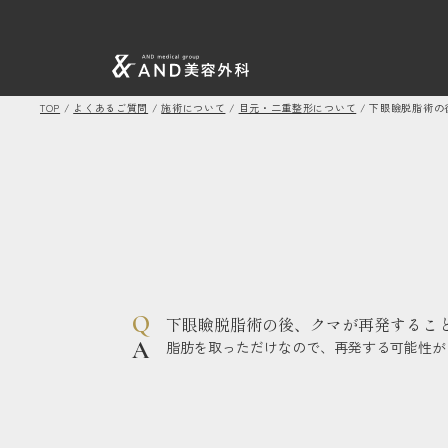
TOP
/
よくあるご質問
/
施術について
/
目元・二重整形について
/
下眼瞼脱脂術の
下眼瞼脱脂術の後、クマが再発するこ
脂肪を取っただけなので、再発する可能性が