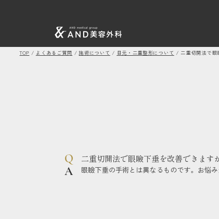
TOP
/
よくあるご質問
/
施術について
/
目元・二重整形について
/
二重切開法で眼
二重切開法で眼瞼下垂を改善できます
眼瞼下垂の手術とは異なるものです。お悩み