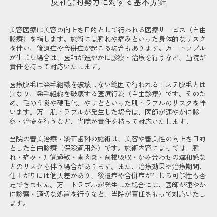
反社会的勢力に対する基本方針
美容医療は美容の向上を目的として行われる医療サービス（自由
診療）を指します。施術には腫れや痛みといった身体的なリスク
を伴い、後遺症や合併症が起こる場合もあります。万一トラブル
が生じた場合は、医師が速やかに診察・治療を行うなど、当院が
責任を持って対応いたします。
医療脱毛は発毛組織を破壊しない範囲で行われるエステ脱毛とは
異なり、発毛組織を破壊する医療行為（自由診療）です。そのた
め、毛のう炎や硬毛化、やけどといった肌トラブルのリスクを伴
います。万一肌トラブルが発生した場合は、医師が速やかに診
察・治療を行うなど、当院が責任を持って対応いたします。
当院の審美治療・矯正歯科の施術は、美容や審美性の向上を目的
とした自由診療（保険適用外）です。施術内容によっては、腫
れ・痛み・知覚過敏・歯肉炎・歯根吸収・かみ合わせの違和感な
どのリスクを伴う場合があります。また、治療効果や治療期間、
仕上がりには個人差があり、後遺症や合併症が生じる可能性も否
定できません。万一トラブルが発生した場合には、医師が速やか
に診察・適切な処置を行うなど、当院が責任をもって対応いたし
ます。