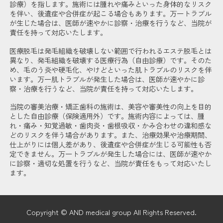
診療）を指します。施術には腫れや痛みといった身体的なリスク
を伴い、後遺症や合併症が起こる場合もあります。万一トラブル
が生じた場合は、医師が速やかに診察・治療を行うなど、当院が
責任を持って対応いたします。
医療脱毛は発毛組織を破壊しない範囲で行われるエステ脱毛とは
異なり、発毛組織を破壊する医療行為（自由診療）です。そのた
め、毛のう炎や硬毛化、やけどといった肌トラブルのリスクを伴
います。万一肌トラブルが発生した場合は、医師が速やかに診
察・治療を行うなど、当院が責任を持って対応いたします。
当院の審美治療・矯正歯科の施術は、美容や審美性の向上を目的
とした自由診療（保険適用外）です。施術内容によっては、腫
れ・痛み・知覚過敏・歯肉炎・歯根吸収・かみ合わせの違和感な
どのリスクを伴う場合があります。また、治療効果や治療期間、
仕上がりには個人差があり、後遺症や合併症が生じる可能性も否
定できません。万一トラブルが発生した場合には、医師が速やか
に診察・適切な処置を行うなど、当院が責任をもって対応いたし
ます。
Copyright © AND medical group All Rights Reserved.