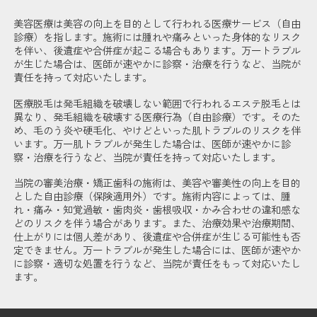
美容医療は美容の向上を目的として行われる医療サービス（自由
診療）を指します。施術には腫れや痛みといった身体的なリスク
を伴い、後遺症や合併症が起こる場合もあります。万一トラブル
が生じた場合は、医師が速やかに診察・治療を行うなど、当院が
責任を持って対応いたします。
医療脱毛は発毛組織を破壊しない範囲で行われるエステ脱毛とは
異なり、発毛組織を破壊する医療行為（自由診療）です。そのた
め、毛のう炎や硬毛化、やけどといった肌トラブルのリスクを伴
います。万一肌トラブルが発生した場合は、医師が速やかに診
察・治療を行うなど、当院が責任を持って対応いたします。
当院の審美治療・矯正歯科の施術は、美容や審美性の向上を目的
とした自由診療（保険適用外）です。施術内容によっては、腫
れ・痛み・知覚過敏・歯肉炎・歯根吸収・かみ合わせの違和感な
どのリスクを伴う場合があります。また、治療効果や治療期間、
仕上がりには個人差があり、後遺症や合併症が生じる可能性も否
定できません。万一トラブルが発生した場合には、医師が速やか
に診察・適切な処置を行うなど、当院が責任をもって対応いたし
ます。