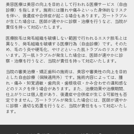
美容医療は美容の向上を目的として行われる医療サービス（自由
診療）を指します。施術には腫れや痛みといった身体的なリスク
を伴い、後遺症や合併症が起こる場合もあります。万一トラブル
が生じた場合は、医師が速やかに診察・治療を行うなど、当院が
責任を持って対応いたします。
医療脱毛は発毛組織を破壊しない範囲で行われるエステ脱毛とは
異なり、発毛組織を破壊する医療行為（自由診療）です。そのた
め、毛のう炎や硬毛化、やけどといった肌トラブルのリスクを伴
います。万一肌トラブルが発生した場合は、医師が速やかに診
察・治療を行うなど、当院が責任を持って対応いたします。
当院の審美治療・矯正歯科の施術は、美容や審美性の向上を目的
とした自由診療（保険適用外）です。施術内容によっては、腫
れ・痛み・知覚過敏・歯肉炎・歯根吸収・かみ合わせの違和感な
どのリスクを伴う場合があります。また、治療効果や治療期間、
仕上がりには個人差があり、後遺症や合併症が生じる可能性も否
定できません。万一トラブルが発生した場合には、医師が速やか
に診察・適切な処置を行うなど、当院が責任をもって対応いたし
ます。