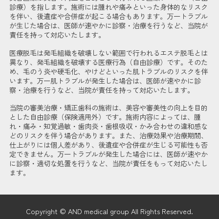
診療）を指します。施術には腫れや痛みといった身体的なリスク
を伴い、後遺症や合併症が起こる場合もあります。万一トラブル
が生じた場合は、医師が速やかに診察・治療を行うなど、当院が
責任を持って対応いたします。
医療脱毛は発毛組織を破壊しない範囲で行われるエステ脱毛とは
異なり、発毛組織を破壊する医療行為（自由診療）です。そのた
め、毛のう炎や硬毛化、やけどといった肌トラブルのリスクを伴
います。万一肌トラブルが発生した場合は、医師が速やかに診
察・治療を行うなど、当院が責任を持って対応いたします。
当院の審美治療・矯正歯科の施術は、美容や審美性の向上を目的
とした自由診療（保険適用外）です。施術内容によっては、腫
れ・痛み・知覚過敏・歯肉炎・歯根吸収・かみ合わせの違和感な
どのリスクを伴う場合があります。また、治療効果や治療期間、
仕上がりには個人差があり、後遺症や合併症が生じる可能性も否
定できません。万一トラブルが発生した場合には、医師が速やか
に診察・適切な処置を行うなど、当院が責任をもって対応いたし
ます。
Copyright © AND medical group All Rights Reserved.