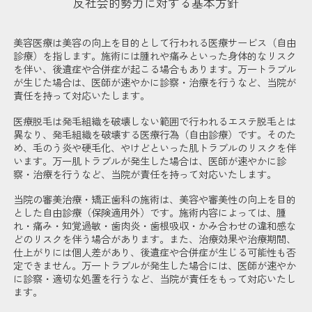
反社会的勢力に対する基本方針
美容医療は美容の向上を目的として行われる医療サービス（自由
診療）を指します。施術には腫れや痛みといった身体的なリスク
を伴い、後遺症や合併症が起こる場合もあります。万一トラブル
が生じた場合は、医師が速やかに診察・治療を行うなど、当院が
責任を持って対応いたします。
医療脱毛は発毛組織を破壊しない範囲で行われるエステ脱毛とは
異なり、発毛組織を破壊する医療行為（自由診療）です。そのた
め、毛のう炎や硬毛化、やけどといった肌トラブルのリスクを伴
います。万一肌トラブルが発生した場合は、医師が速やかに診
察・治療を行うなど、当院が責任を持って対応いたします。
当院の審美治療・矯正歯科の施術は、美容や審美性の向上を目的
とした自由診療（保険適用外）です。施術内容によっては、腫
れ・痛み・知覚過敏・歯肉炎・歯根吸収・かみ合わせの違和感な
どのリスクを伴う場合があります。また、治療効果や治療期間、
仕上がりには個人差があり、後遺症や合併症が生じる可能性も否
定できません。万一トラブルが発生した場合には、医師が速やか
に診察・適切な処置を行うなど、当院が責任をもって対応いたし
ます。