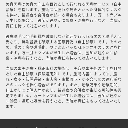
美容医療は美容の向上を目的として行われる医療サービス（自由
診療）を指します。施術には腫れや痛みといった身体的なリスク
を伴い、後遺症や合併症が起こる場合もあります。万一トラブル
が生じた場合は、医師が速やかに診察・治療を行うなど、当院が
責任を持って対応いたします。
医療脱毛は発毛組織を破壊しない範囲で行われるエステ脱毛とは
異なり、発毛組織を破壊する医療行為（自由診療）です。そのた
め、毛のう炎や硬毛化、やけどといった肌トラブルのリスクを伴
います。万一肌トラブルが発生した場合は、医師が速やかに診
察・治療を行うなど、当院が責任を持って対応いたします。
当院の審美治療・矯正歯科の施術は、美容や審美性の向上を目的
とした自由診療（保険適用外）です。施術内容によっては、腫
れ・痛み・知覚過敏・歯肉炎・歯根吸収・かみ合わせの違和感な
どのリスクを伴う場合があります。また、治療効果や治療期間、
仕上がりには個人差があり、後遺症や合併症が生じる可能性も否
定できません。万一トラブルが発生した場合には、医師が速やか
に診察・適切な処置を行うなど、当院が責任をもって対応いたし
ます。