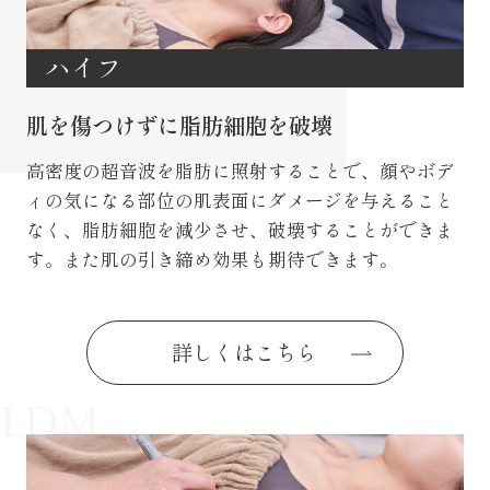
ハイフ
肌を傷つけずに脂肪細胞を破壊
高密度の超音波を脂肪に照射することで、顔やボデ
ィの気になる部位の肌表面にダメージを与えること
なく、脂肪細胞を減少させ、破壊することができま
す。また肌の引き締め効果も期待できます。
詳しくはこちら
LDM