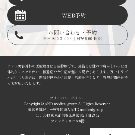
WEB予約
お問い合わせ・予約
平日 9:00-21:00 / 土日祝 9:00-19:00
アンド美容外科の医療痩身は自由診療です。
施術には腫れや痛みといった身
体的なリスクを伴い、後遺症や合併症が起こる場合もあります。万一トラブ
ルが生じた場合は、医師が速やかに診察・治療を行うなど、当院が責任を持
って対応いたします。
プライバシーポリシー
Copyright © AND medical group All Rights Reserved.
運営者情報：一般社団法人AND medical group
〒150-0043 東京都渋谷区道玄坂2丁目23-12
フォンティスビル8階