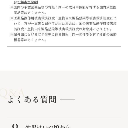
age/index.html
※国内の承認医薬品等の有無：同一の成分や性能を有する国内承認医
薬品等はありません。
※医薬品副作用被害救済制度・生物由来製品感染等被害救済制度につ
いて：万が一重篤な副作用が出た場合は、国の医薬品副作用被害救
済制度・生物由来製品感染等被害救済制度の対象外となります。
※諸外国における安全性等に係る情報：同一の性能を有する他の医療
機器等はありません。
Q&A
よくある質問
効果はいつ頃から