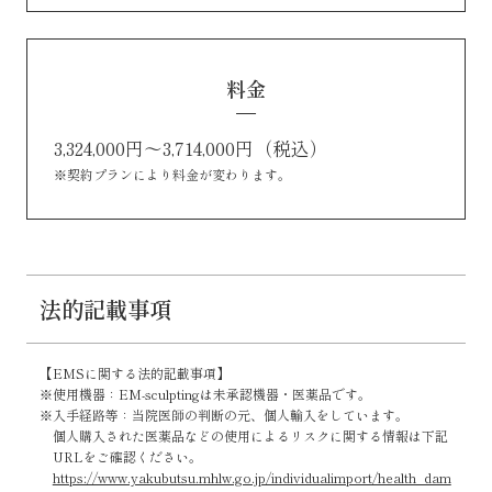
料金
3,324,000円〜3,714,000円（税込）
※契約プランにより料金が変わります。
法的記載事項
【EMSに関する法的記載事項】
※使用機器：EM-sculptingは未承認機器・医薬品です。
※入手経路等：当院医師の判断の元、個人輸入をしています。
個人購入された医薬品などの使用によるリスクに関する情報は下記
URLをご確認ください。
https://www.yakubutsu.mhlw.go.jp/individualimport/health_dam