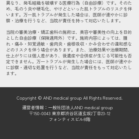
異なり、発毛組織を破壊する医療行為（自由診療）です。そのた
め、毛のう炎や硬毛化、やけどといった肌トラブルのリスクを伴
います。万一肌トラブルが発生した場合は、医師が速やかに診
察・治療を行うなど、当院が責任を持って対応いたします。
当院の審美治療・矯正歯科の施術は、美容や審美性の向上を目的
とした自由診療（保険適用外）です。施術内容によっては、腫
れ・痛み・知覚過敏・歯肉炎・歯根吸収・かみ合わせの違和感な
どのリスクを伴う場合があります。また、治療効果や治療期間、
仕上がりには個人差があり、後遺症や合併症が生じる可能性も否
定できません。万一トラブルが発生した場合には、医師が速やか
に診察・適切な処置を行うなど、当院が責任をもって対応いたし
ます。
Copyright © AND medical group All Rights Reserved.
運営者情報：一般社団法人AND medical group
〒150-0043 東京都渋谷区道玄坂2丁目23-12
フォンティスビル8階